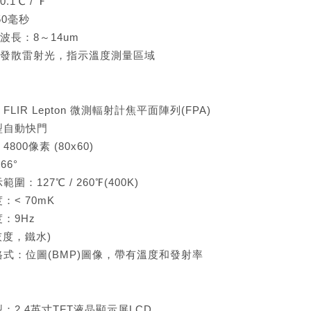
1℃ / ℉
50毫秒
波長：8～14um
發散雷射光，指示溫度測量區域
LIR Lepton 微測輻射計焦平面陣列(FPA)
型自動快門
00像素 (80x60)
66°
：127℃ / 260℉(400K)
：< 70mK
：9Hz
灰度，鐵水)
式：位圖(BMP)圖像，帶有溫度和發射率
：2.4英寸TFT液晶顯示屏LCD