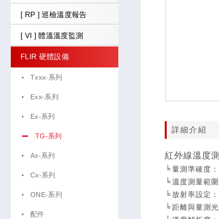
[ RP ] 巡檢溫度報告
[ VI ] 體溫溫度監測
FLIR 硬體設備
Txxx-系列
Exx-系列
Ex-系列
詳細介紹
TG-系列
紅外線溫度
Ax-系列
╘
量測準確度：±1
Cx-系列
╘
溫度測量範圍：-
╘
放射率設定：4
ONE-系列
╘
距離與量測光點直
配件