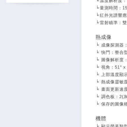
╘
溫度解析度：0.
╘
量測時間：1
╘
紅外光譜響應
╘
雷射瞄準：雙
熱成像
╘
成像探測器：F
╘
快門：整合
╘
圖像解析度：48
╘
視角：51° x 
╘
上部溫度顯示範圍
╘
熱成像靈敏度
╘
畫面更新速度
╘
調色板：2(
╘
保存的圖像格
機體
╘
顯示螢幕類型