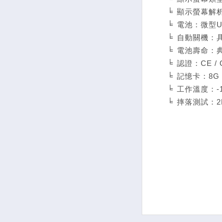
╘
顯示螢幕解析度
╘
電池：微型US
╘
自動關機：
╘
電池壽命：典
╘
認證：CE / C
╘
記憶卡：8G 
╘
工作溫度：-10
╘
摔落測試：2M