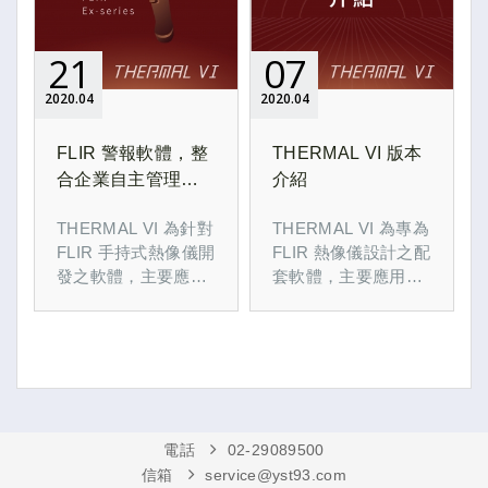
21
07
2020
04
2020
04
FLIR 警報軟體，整
THERMAL VI 版本
合企業自主管理及
介紹
各項功能需求
THERMAL VI 為針對
THERMAL VI 為專為
FLIR 手持式熱像儀開
FLIR 熱像儀設計之配
發之軟體，主要應用
套軟體，主要應用於
為企業自主管理、降
防疫體溫快篩。基本
低人事成本、追溯超
版為基本警示功能，
溫紀錄。
高階版具智慧辨識功
能，排除異常熱源。
電話
02-29089500
信箱
service@yst93.com