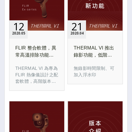
12
21
2020
05
2020
04
FLIR 整合軟體，異
THERMAL VI 推出
常高溫排除功能，
錄影功能，低階機
提升檢測準確度
種也能錄影
THERMAL VI 為專為
無錄影時間限制、可
FLIR 熱像儀設計之配
加入浮水印
套軟體，高階版本具
智慧辨識功能，降低
非人熱源產生的誤判
(熱飲、熱食、其他高
溫源)，提升檢測準確
度。