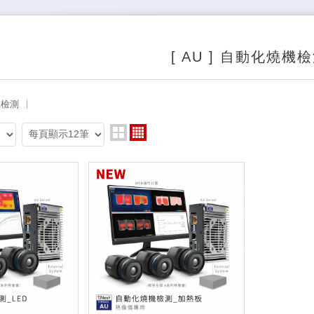
[ AU ] 自動化燒機
機檢測