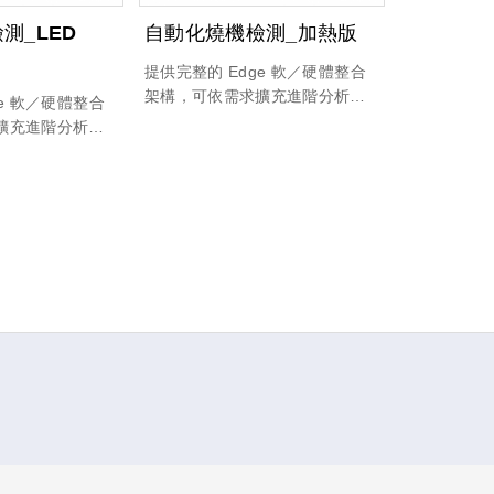
測_LED
自動化燒機檢測_加熱版
提供完整的 Edge 軟／硬體整合
架構，可依需求擴充進階分析功
ge 軟／硬體整合
能，並具備高度相容既有系統的
擴充進階分析功
彈性設計；同時支援 RESTful
相容既有系統的
API 快速部署，協助系統整合商
 RESTful
與企業用戶加速導入並降低整合
，協助系統整合商
成本。
導入並降低整合