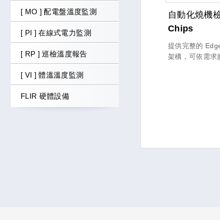
[ MO ] 配電盤溫度監測
自動化燒機檢
Chips
[ PI ] 在線式電力監測
提供完整的 Ed
[ RP ] 巡檢溫度報告
架構，可依需求
能，並具備高度
[ VI ] 體溫溫度監測
彈性設計；同時支援
API 快速部署
FLIR 硬體設備
與企業用戶加速
成本。