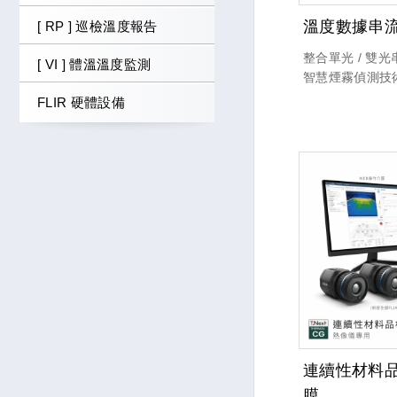
溫度數據串
[ RP ] 巡檢溫度報告
整合單光 / 雙
[ VI ] 體溫溫度監測
智慧煙霧偵測技
像分析與溫度數
FLIR 硬體設備
常狀況初期即進
有效提升現場安
率。
連續性材料品
膜