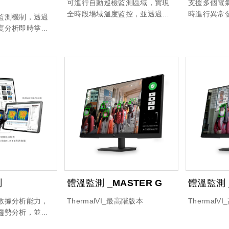
可進行自動巡檢監測區域，實現
支援多個電
全時段場域溫度監控，並透過高
時進行異常
監測機制，透過
溫器械遮蔽降低誤判風險，搭配
存歷史紀錄
度分析即時掌握
極早期警報機制，在異常尚未擴
評估；同時
合生產良率分析
大前即主動示警，大幅提升場域
測，有效掌
，同時支援動態
安全與應變效率。
風險，協助
強化製程穩定性
性與可靠度
。
測
體溫監測 _MASTER G
體溫監測 
數據分析能力，
ThermalVI_最高階版本
ThermalV
趨勢分析，並快
告，協助使用者