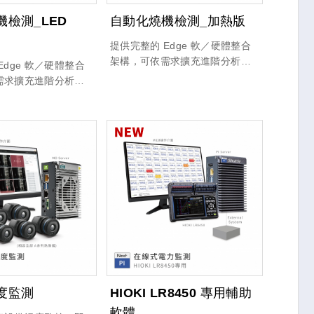
檢測_LED
自動化燒機檢測_加熱版
提供完整的 Edge 軟／硬體整合
架構，可依需求擴充進階分析功
Edge 軟／硬體整合
能，並具備高度相容既有系統的
需求擴充進階分析功
彈性設計；同時支援 RESTful
高度相容既有系統的
API 快速部署，協助系統整合商
支援 RESTful
與企業用戶加速導入並降低整合
部署，協助系統整合商
成本。
加速導入並降低整合
度監測
HIOKI LR8450 專用輔助
軟體