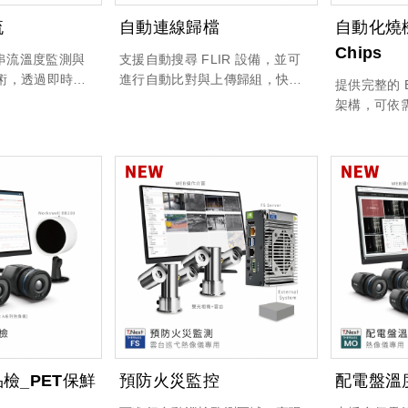
流
自動連線歸檔
自動化燒機
Chips
光串流溫度監測與
支援自動搜尋 FLIR 設備，並可
術，透過即時影
進行自動比對與上傳歸組，快速
提供完整的 
據比對，能在異
完成設備管理與資料整合；同時
架構，可依
行辨識與預警，
透過QRCode 辨識與編號分析，
能，並具備
全性與監測效
搭配照片分析與轉存功能，大幅
彈性設計；同時
提升現場建檔效率與後端資料處
API 快速
理的準確性。
與企業用戶
成本。
檢_PET保鮮
預防火災監控
配電盤溫