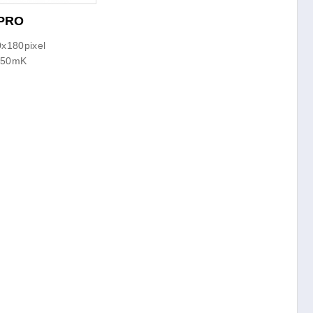
 PRO
180pixel
50mK