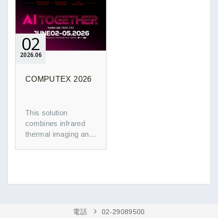
data visualization,
助提升產品品質與生
intelligent status
產效率。
detection, and
predictive
02
maintenance alert
2026
06
functions.
COMPUTEX 2026
This solution
combines infrared
thermal imaging and
AI-powered
temperature analysis
to deliver
millisecond-level
heat seal inspection.
Replacing manual
and sampling-based
電話
02-29089500