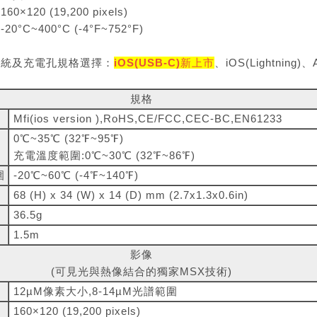
×120 (19,200 pixels)
°C~400°C (-4°F~752°F)
系統及充電孔規格選擇：
iOS(USB-C)
新上市
、iOS(Lightning)、
規格
Mfi(ios version ),RoHS,CE/FCC,CEC-BC,EN61233
0℃~35℃ (32℉~95℉)
充電溫度範圍:0℃~30℃ (32℉~86℉)
圍
-20℃~60℃ (-4℉~140℉)
68 (H) x 34 (W) x 14 (D) mm (2.7x1.3x0.6in)
36.5g
1.5m
影像
(可見光與熱像結合的獨家MSX技術)
12µM像素大小,8-14µM光譜範圍
160×120 (19,200 pixels)