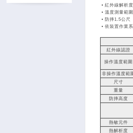
• 紅外線解析度160
• 溫度測量範圍-20
• 防摔1.5公尺
• 依裝置作業
紅外線認證
操作溫度範圍
非操作溫度範
尺寸
重量
防摔高度
熱敏元件
熱解析度