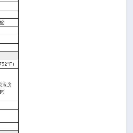
盤
 752°F）
環境溫度
之間