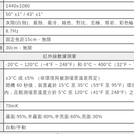
1440x1080
50° ±1° / 43° ±1°
灰階(白熱)、最熱、最冷、鐵色、對比、北極、熔岩、彩色輪
8.7Hz
固定焦距15cm - 無限
離
30cm - 無限
紅外線數據測量
-20°C ~ 120°C（–4°F ~ 248°F）和 0°C ~ 400°C（32°F ~
±3°C 或 ±5% （依環境與被測場景溫差而定）
開機 60 秒後，裝置處於 15°C 至 35°C（59°F 至 95°F）
內，且觀測場景溫度介於 5°C 至 120°C（41°F 至 248°F）
D
70mK
霧面:95%,半霧面:80%,半亮面:60%,亮面:30%
自動/手動