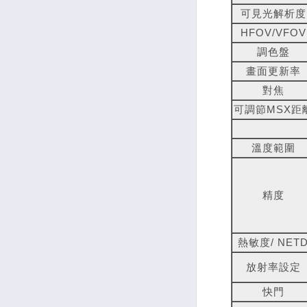
可見光解析度
HFOV/VFOV
調色盤
畫面更新率
對焦
可調節MSX距
溫度範圍
精度
熱敏度/ NET
放射率設定
快門