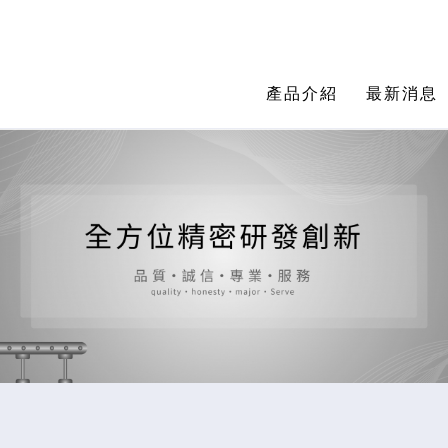
產品介紹
最新消息